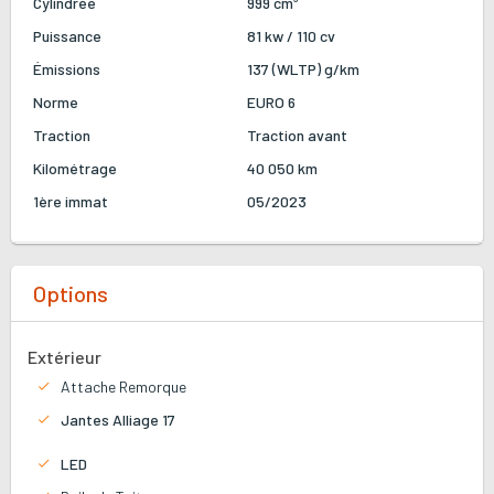
Cylindrée
999 cm³
Puissance
81 kw / 110 cv
Émissions
137 (WLTP) g/km
Norme
EURO 6
Traction
Traction avant
Kilométrage
40 050 km
1ère immat
05/2023
Options
Extérieur
Attache Remorque
Jantes Alliage 17
LED