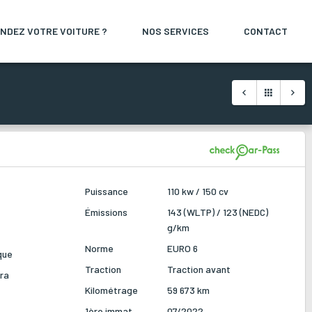
NDEZ VOTRE VOITURE ?
NOS SERVICES
CONTACT
Puissance
110 kw / 150 cv
Émissions
143 (WLTP) / 123 (NEDC)
g/km
Norme
EURO 6
que
Traction
Traction avant
ra
Kilométrage
59 673 km
1ère immat
07/2022