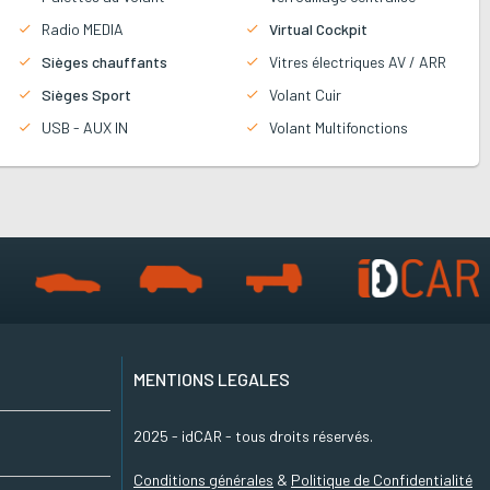
Radio MEDIA
Virtual Cockpit
Sièges chauffants
Vitres électriques AV / ARR
Sièges Sport
Volant Cuir
USB - AUX IN
Volant Multifonctions
MENTIONS LEGALES
2025 - idCAR - tous droits réservés.
Conditions générales
&
Politique de Confidentialité