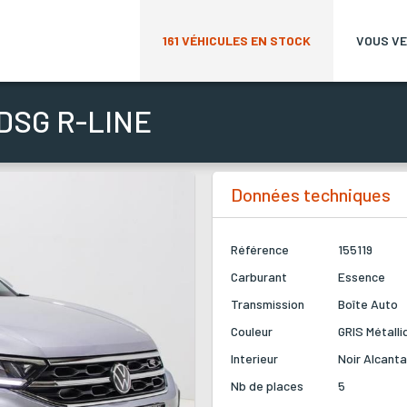
161
VÉHICULES EN STOCK
VOUS VE
 DSG R-LINE
Données techniques
Référence
155119
Carburant
Essence
Transmission
Boîte Auto
Couleur
GRIS Métalli
Interieur
Noir
Alcanta
Nb de places
5