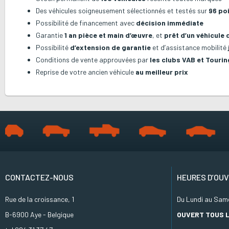
Des véhicules soigneusement sélectionnés et testés sur
96 po
Possibilité de financement avec
décision immédiate
Garantie
1 an pièce et main d’œuvre
, et
prêt d’un véhicule
Possibilité
d’extension de garantie
et d’assistance mobilité
Conditions de vente approuvées par
les clubs VAB et Tourin
Reprise de votre ancien véhicule
au meilleur prix
CONTACTEZ-NOUS
HEURES D’OU
Rue de la croissance, 1
Du Lundi au Same
B-6900 Aye - Belgique
OUVERT TOUS L