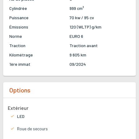
Cylindrée
999 cm³
Puissance
70 kw / 95 cv
Émissions
120 (WLTP) g/km
Norme
EURO 6
Traction
Traction avant
Kilométrage
9 605 km
1ère immat
09/2024
Options
Extérieur
LED
Roue de secours